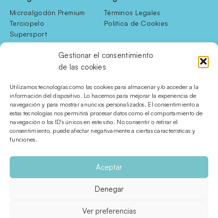
Microalgodón Premium
Términos Legales
Terciopelo
Politica de Cookies
Supersport
Manta Sherpa
Gestionar el consentimiento
Contacto
de las cookies
C/ Villena, 7 bajos
03450 · Banyeres de 
Utilizamos tecnologías como las cookies para almacenar y/o acceder a la
información del dispositivo. Lo hacemos para mejorar la experiencia de
Mariola
navegación y para mostrar anuncios personalizados. El consentimiento a
Alicante · SPAIN
estas tecnologías nos permitirá procesar datos como el comportamiento de
navegación o los ID's únicos en este sitio. No consentir o retirar el
consentimiento, puede afectar negativamente a ciertas características y
Síguenos en redes
funciones.
Aceptar
Copyright @ 2026 SADOJE S.L.U. Todos los derechos 
Denegar
reservados.
Ver preferencias