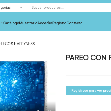
Catálogo
Muestrario
Acceder
Registro
Contacto
FLECOS HAPPYNESS
PAREO CON 
Regístrese para ver prec