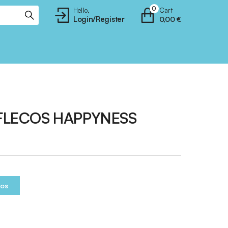
0
Hello,
Cart
Login/Register
0,00
€
FLECOS HAPPYNESS
ios