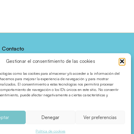
Contacto
C/ Villena, 7 bajos
Gestionar el consentimiento de las cookies
03450 · Banyeres de 
Mariola
nologías como las cookies para almacenar y/o acceder a la información del
o hacemos para mejorar la experiencia de navegación y para mostrar
Alicante · SPAIN
nalizados. El consentimiento a estas tecnologías nos permitirá procesar
comportamiento de navegación o los ID's únicos en este sitio. No consentir
nsentimiento, puede afectar negativamente a ciertas características y
Síguenos en redes
ptar
Denegar
Ver preferencias
.
Política de cookies