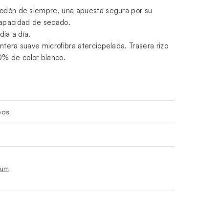
godón de siempre, una apuesta segura por su
capacidad de secado.
día a día.
ntera suave microfibra aterciopelada. Trasera rizo
% de color blanco.
eos
ium