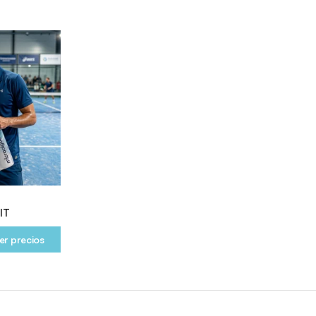
m
IT
er precios