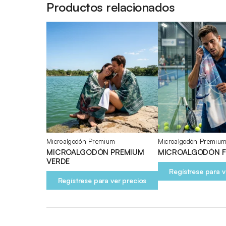
Productos relacionados
Microalgodón Premium
Microalgodón Premiu
MICROALGODÓN PREMIUM
MICROALGODÓN F
VERDE
Regístrese para v
Regístrese para ver precios