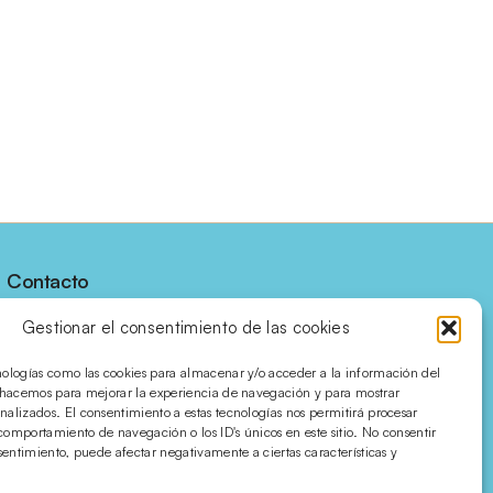
Contacto
C/ Villena, 7 bajos
Gestionar el consentimiento de las cookies
03450 · Banyeres de 
Mariola
nologías como las cookies para almacenar y/o acceder a la información del
o hacemos para mejorar la experiencia de navegación y para mostrar
Alicante · SPAIN
nalizados. El consentimiento a estas tecnologías nos permitirá procesar
comportamiento de navegación o los ID's únicos en este sitio. No consentir
nsentimiento, puede afectar negativamente a ciertas características y
Síguenos en redes