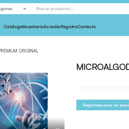
Catálogo
Muestrario
Acceder
Registro
Contacto
REMIUM ORIGINAL
MICROALGOD
Regístrese para ver prec