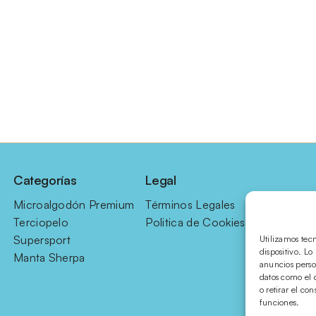
Categorías
Legal
Microalgodón Premium
Términos Legales
Terciopelo
Politica de Cookies
Supersport
Utilizamos tec
dispositivo. L
Manta Sherpa
anuncios perso
datos como el 
o retirar el co
funciones.