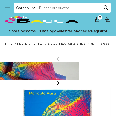
0
Sobre nosotros
Catálogo
Muestrario
Acceder
Registro
Cont
Inicio
Mandala con flecos Aura
MANDALA AURA CON FLECOS