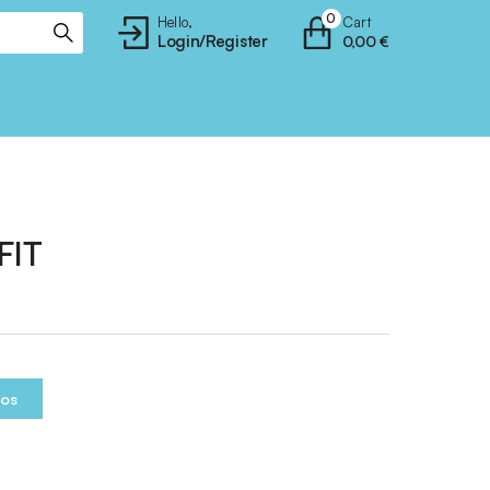
0
Hello,
Cart
Login/Register
0,00
€
FIT
ios