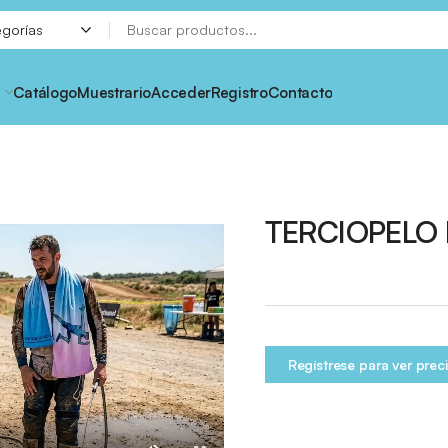
Catálogo
Muestrario
Acceder
Registro
Contacto
TERCIOPELO 
Regístrese para ver prec