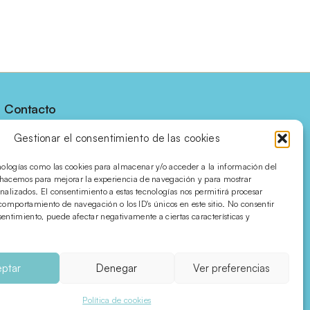
Contacto
C/ Villena, 7 bajos
Gestionar el consentimiento de las cookies
03450 · Banyeres de 
Mariola
nologías como las cookies para almacenar y/o acceder a la información del
o hacemos para mejorar la experiencia de navegación y para mostrar
Alicante · SPAIN
nalizados. El consentimiento a estas tecnologías nos permitirá procesar
comportamiento de navegación o los ID's únicos en este sitio. No consentir
nsentimiento, puede afectar negativamente a ciertas características y
Síguenos en redes
ptar
Denegar
Ver preferencias
.
Política de cookies