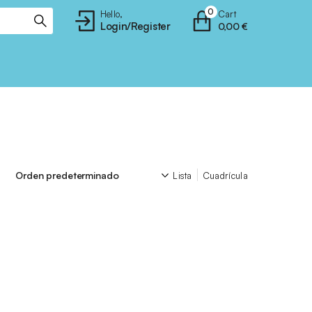
0
Hello,
Cart
Login/Register
0,00
€
Lista
Cuadrícula