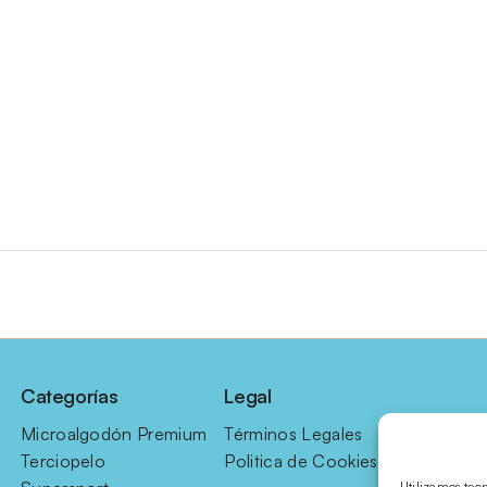
Categorías
Legal
Microalgodón Premium
Términos Legales
Terciopelo
Politica de Cookies
Utilizamos tec