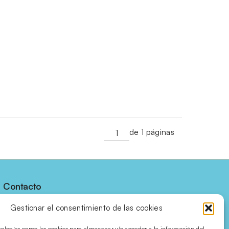
de 1 páginas
Contacto
C/ Villena, 7 bajos
Gestionar el consentimiento de las cookies
03450 · Banyeres de 
nologías como las cookies para almacenar y/o acceder a la información del