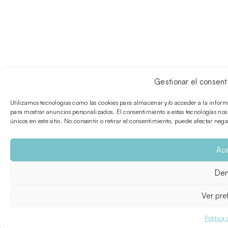
Gestionar el consent
Utilizamos tecnologías como las cookies para almacenar y/o acceder a la inform
para mostrar anuncios personalizados. El consentimiento a estas tecnologías no
únicos en este sitio. No consentir o retirar el consentimiento, puede afectar nega
Ace
Den
Ver pre
Política