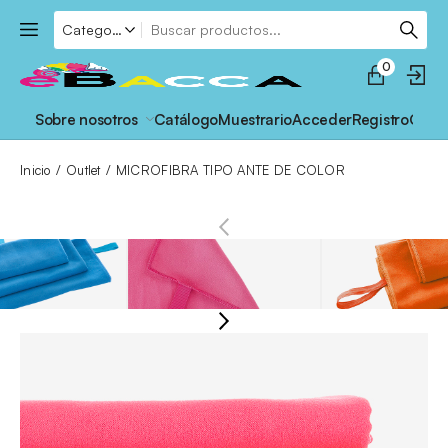
0
Sobre nosotros
Catálogo
Muestrario
Acceder
Registro
Cont
Inicio
Outlet
MICROFIBRA TIPO ANTE DE COLOR